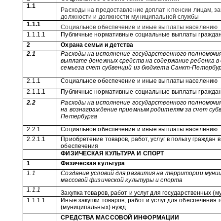
1.1
Расходы на предоставление доплат к пенсии лицам,
должности и должности муниципальной службы
1.1.1
Социальное обеспечение и иные выплаты населению
1.1.1.1
Публичные нормативные социальные выплаты гражда
2
Охрана семьи и детства
2.1
Расходы на исполнение государственного полномочи
выплате денежных средств на содержание ребенка в 
семьеза счет субвенций из бюджета Санкт-Петербу
2.1.1
Социальное обеспечение и иные выплаты населению
2.1.1.1
Публичные нормативные социальные выплаты гражда
2.2
Расходы на исполнение государственного полномочи
на вознаграждение приемным родителям за счет суб
Петербурга
2.2.1
Социальное обеспечение и иные выплаты населению
2.2.1.1
Приобретение товаров, работ, услуг в пользу граждан 
обеспечения
ФИЗИЧЕСКАЯ КУЛЬТУРА И СПОРТ
1
Физическая культура
1.1
Создание условий для развития на территории муни
массовой физической культуры и спорта
1.1.1
Закупка товаров, работ и услуг для государственных (
1.1.1.1
Иные закупки товаров, работ и услуг для обеспечения
(муниципальных) нужд
СРЕДСТВА МАССОВОЙ ИНФОРМАЦИИ