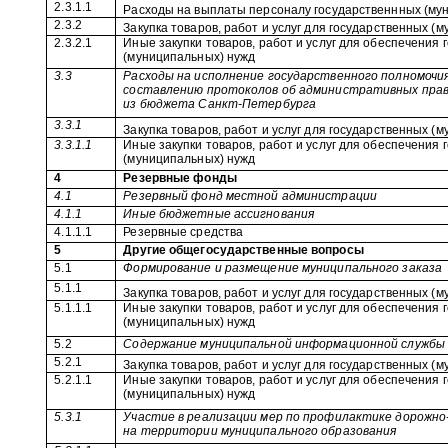
2.3.1.1
Расходы на выплаты персоналу государственнных (му
2.3.2
Закупка товаров, работ и услуг для государственных (
2.3.2.1
Иные закупки товаров, работ и услуг для обеспечения
(муниципальных) нужд
3.3
Расходы на исполнение государственного полномочи
составлению протоколов об административных прав
из бюджета Санкт-Петербурга
3.3.1
Закупка товаров, работ и услуг для государственных (
3.3.1.1
Иные закупки товаров, работ и услуг для обеспечения
(муниципальных) нужд
4
Резервные фонды
4.1
Резервный фонд местной администрации
4.1.1
Иные бюджетные ассигнования
4.1.1.1
Резервные средства
5
Другие общегосударственные вопросы
5.1
Формирование и размещение муниципального заказа
5.1.1
Закупка товаров, работ и услуг для государственных (
5.1.1.1
Иные закупки товаров, работ и услуг для обеспечения
(муниципальных) нужд
5.2
Содержание муниципальной информационной службы
5.2.1
Закупка товаров, работ и услуг для государственных (
5.2.1.1
Иные закупки товаров, работ и услуг для обеспечения
(муниципальных) нужд
5.3.1
Участие в реализации мер по профилактике дорожн
на территории муниципального образования