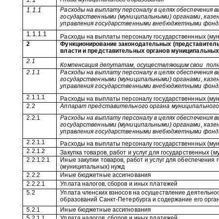
1.1.1
Расходы на выплату персоналу в целях обеспечения 
государственными (муниципальными) органами, казе
управления государственными внебюджетными фон
1.1.1.1
Расходы на выплаты персоналу государственнных (му
2
Функционирование законодательных (представитель
власти и представительных органов муниципальных
2.1
Компенсация депутатам, осуществляющим свои
пол
2.1.1
Расходы на выплату персоналу в целях обеспечения 
государственными (муниципальными) органами, казе
управления государственными внебюджетными фон
2.1.1.1
Расходы на выплаты персоналу государственнных (му
2.2
Аппарат представительного органа муниципального
2.2.1
Расходы на выплату персоналу в целях обеспечения 
государственными (муниципальными) органами, казе
управления государственными внебюджетными фон
2.2.1.1
Расходы на выплаты персоналу государственнных (му
2.2.1.2
Закупка товаров, работ и услуг для государственных (
2.2.1.2.1
Иные закупки товаров, работ и услуг для обеспечения
(муниципальных) нужд
2.2.2
Иные бюджетные ассигнования
2.2.2.1
Уплата налогов, сборов и иных платежей
5.2
Уплата членских взносов на осуществление деятельн
образований Санкт-Петербурга и содержание его орга
5.2.1
Иные бюджетные ассигнования
5.2.1.1
Уплата налогов, сборов и иных платежей