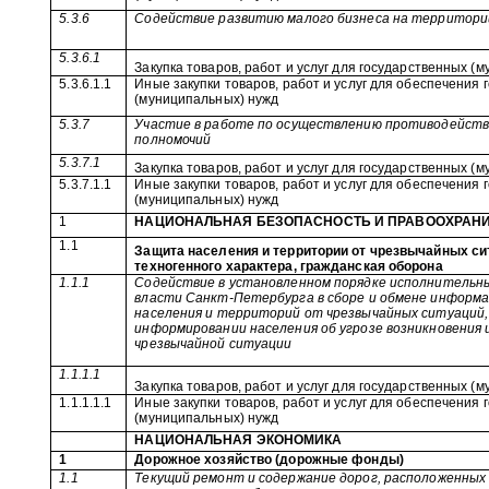
5.3.6
Содействие развитию малого бизнеса на территори
5.3.6.1
Закупка товаров, работ и услуг для государственных (
5.3.6.1.1
Иные закупки товаров, работ и услуг для обеспечения
(муниципальных) нужд
5.3.7
Участие в работе по осуществлению противодействи
полномочий
5.3.7.1
Закупка товаров, работ и услуг для государственных (
5.3.7.1.1
Иные закупки товаров, работ и услуг для обеспечения
(муниципальных) нужд
1
НАЦИОНАЛЬНАЯ БЕЗОПАСНОСТЬ И ПРАВООХРАН
1.1
Защита населения и территории от чрезвычайных си
техногенного характера, гражданская оборона
1.1.1
Содействие в установленном порядке исполнительн
власти Санкт-Петербурга в сборе и обмене информ
населения и территорий от чрезвычайных ситуаций,
информировании населения об угрозе возникновения 
чрезвычайной ситуации
1.1.1.1
Закупка товаров, работ и услуг для государственных (
1.1.1.1.1
Иные закупки товаров, работ и услуг для обеспечения
(муниципальных) нужд
НАЦИОНАЛЬНАЯ ЭКОНОМИКА
1
Дорожное хозяйство (дорожные фонды)
1.1
Текущий ремонт и содержание дорог, расположенных 