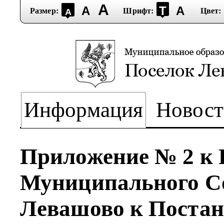
А
А
Т
А
Размер:
Шрифт:
Цвет:
А
Информация
Новост
Приложение № 2 к
Муниципального С
Левашово к Поста