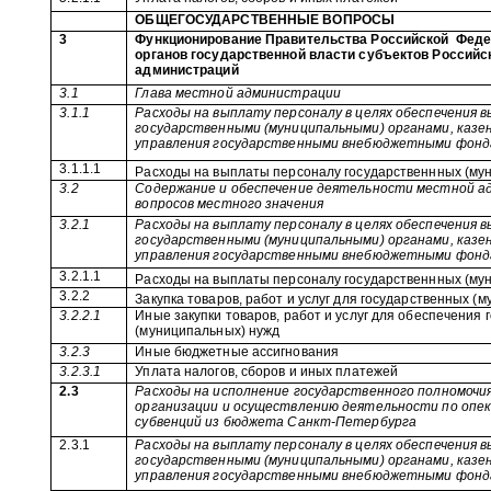
ОБЩЕГОСУДАРСТВЕННЫЕ ВОПРОСЫ
3
Функционирование Правительства Российской
Феде
органов государственной власти субъектов Российс
администраций
3.1
Глава местной администрации
3.1.1
Расходы на выплату персоналу в целях обеспечения 
государственными (муниципальными) органами, казе
управления государственными внебюджетными фон
3.1.1.1
Расходы на выплаты персоналу государственнных (му
3.2
Содержание и обеспечение деятельности местной а
вопросов местного значения
3.2.1
Расходы на выплату персоналу в целях обеспечения 
государственными (муниципальными) органами, казе
управления государственными внебюджетными фон
3.2.1.1
Расходы на выплаты персоналу государственнных (му
3.2.2
Закупка товаров, работ и услуг для государственных (
3.2.2.1
Иные закупки товаров, работ и услуг для обеспечения
(муниципальных) нужд
3.2.3
Иные бюджетные ассигнования
3.2.3.1
Уплата налогов, сборов и иных платежей
2.3
Расходы на исполнение государственного полномочи
организации и осуществлению деятельности по опек
субвенций из бюджета Санкт-Петербурга
2.3.1
Расходы на выплату персоналу в целях обеспечения 
государственными (муниципальными) органами, казе
управления государственными внебюджетными фон