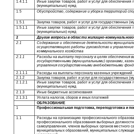
1.4.1.1
Иные закупки товаров, работ и услуг для обеспечения
(муниципальных) нужд
1.5
Обустройство, содержание и уборка территорий сп
1.5.1
Закупка товаров, работ и услуг для государственных (
1.5.1.1
Иные закупки товаров, работ и услуг для обеспечения
(муниципальных) нужд
2
Другие вопросы в области жилищно-коммунального
2.1
Содержание и обеспечение деятельности муниципаль
осуществляющего работы руководство и управление
коммунального хозяйства
2.1.1
Расходы на выплату персоналу в целях обеспечения 
государственными (муниципальными) органами, казе
управления государственными внебюджетными фон
2.1.1.1
Расходы на выплаты персоналу казенных учреждений
2.1.2
Закупка товаров, работ и услуг для государственных (
2.1.2.1
Иные закупки товаров, работ и услуг для обеспечения
(муниципальных) нужд
2.1.3
Иные бюджетные ассигнования
2.1.3.1
Уплата налогов, сборов и иных платежей
ОБРАЗОВАНИЕ
1
Профессиональная подготовка, переподготовка и п
1.1
Расходы на организацию профессионального образова
профессионального образования выборных должностн
самоуправления, членов выборных органов местного с
муниципальных образований, муниципальных служащи