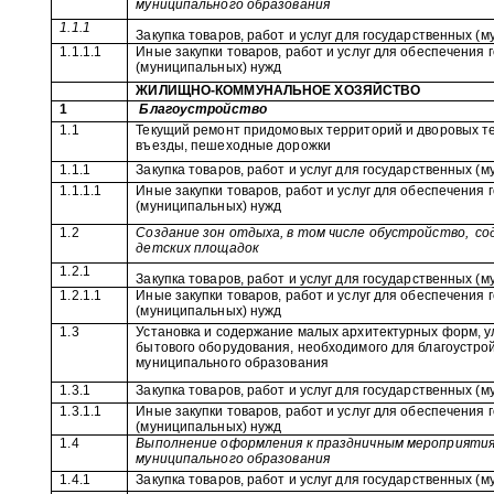
муниципального образования
1.1.1
Закупка товаров, работ и услуг для государственных (
1.1.1.1
Иные закупки товаров, работ и услуг для обеспечения
(муниципальных) нужд
ЖИЛИЩНО-КОММУНАЛЬНОЕ ХОЗЯЙСТВО
1
Благоустройство
1.1
Текущий ремонт придомовых территорий и дворовых т
въезды, пешеходные дорожки
1.1.1
Закупка товаров, работ и услуг для государственных (
1.1.1.1
Иные закупки товаров, работ и услуг для обеспечения
(муниципальных) нужд
1.2
Создание зон отдыха, в том числе обустройство,
со
детских площадок
1.2.1
Закупка товаров, работ и услуг для государственных (
1.2.1.1
Иные закупки товаров, работ и услуг для обеспечения
(муниципальных) нужд
1.3
Установка и содержание малых архитектурных форм, у
бытового оборудования, необходимого для благоустро
муниципального образования
1.3.1
Закупка товаров, работ и услуг для государственных (
1.3.1.1
Иные закупки товаров, работ и услуг для обеспечения
(муниципальных) нужд
1.4
Выполнение оформления к праздничным мероприяти
муниципального образования
1.4.1
Закупка товаров, работ и услуг для государственных (