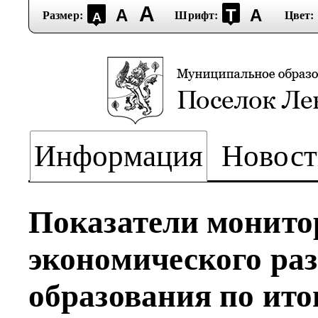
А
А
Т
А
Размер:
Шрифт:
Цвет:
А
Информация
Новост
Показатели монито
экономического ра
образования по ито