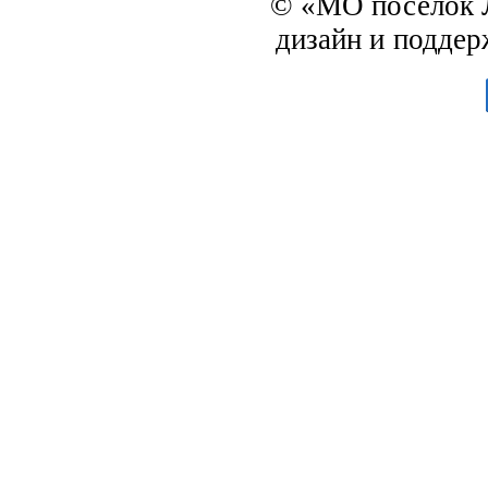
© «МО посёлок Л
дизайн и подде